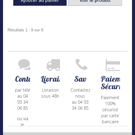
Ajouter au panier
Voir le produit
Résultats 1 - 9 sur 9.
Contact
Livraison
Sav
Paiement
Sécurisé
par téléphone
Livraison
Contactez-
au 04
sous 48h
nous
Paiement
93 34
au 04 93
100%
06 85
34 06 85
sécurisé
par carte
ou via
bancaire
le
(Mastercard,
formulaire
Visa, ...) et