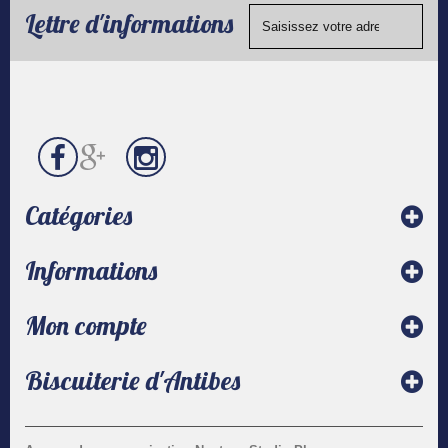
de
chèque.
Lettre d'informations
contact
Catégories
Informations
Mon compte
Biscuiterie d'Antibes