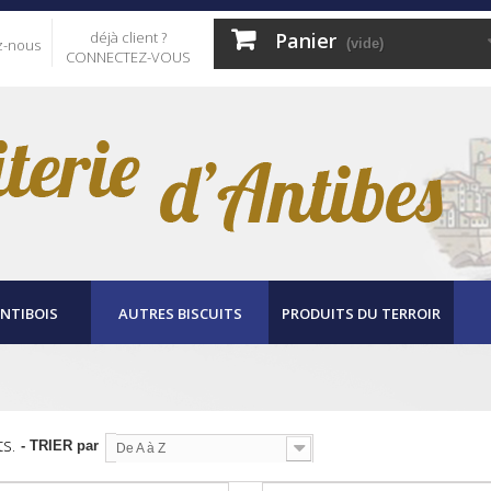
déjà client ?
Panier
z-nous
(vide)
CONNECTEZ-VOUS
ANTIBOIS
AUTRES BISCUITS
PRODUITS DU TERROIR
ts.
- TRIER par
De A à Z