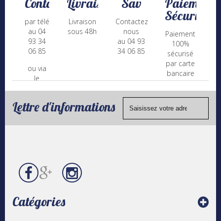
Contact
Livraison
Sav
Paiement
Sécurisé
par téléphone
Livraison
Contactez-
au 04
sous 48h
nous
Paiement
93 34
au 04 93
100%
06 85
34 06 85
sécurisé
par carte
ou via
bancaire
le
(Mastercard,
formulaire
Visa, ...) et
de
chèque.
Lettre d'informations
contact
Catégories