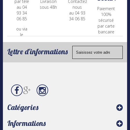
par téléphone
Livraison
Contactez-
au 04
sous 48h
nous
Paiement
93 34
au 04 93
100%
06 85
34 06 85
sécurisé
par carte
ou via
bancaire
le
(Mastercard,
formulaire
Visa, ...) et
de
chèque.
Lettre d'informations
contact
Catégories
Informations