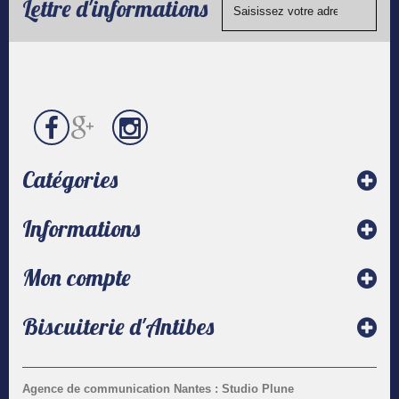
chèque.
Lettre d'informations
contact
Catégories
Informations
Mon compte
Biscuiterie d'Antibes
Agence de communication Nantes : Studio Plune