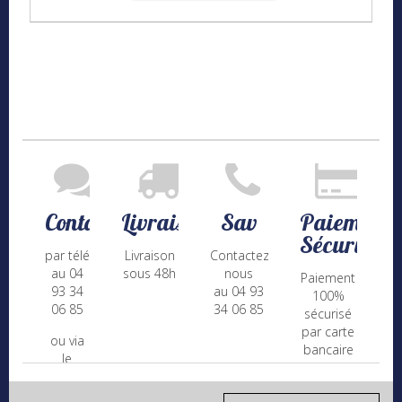
Contact
Livraison
Sav
Paiement
Sécurisé
par téléphone
Livraison
Contactez-
au 04
sous 48h
nous
Paiement
93 34
au 04 93
100%
06 85
34 06 85
sécurisé
par carte
ou via
bancaire
le
(Mastercard,
formulaire
Visa, ...) et
de