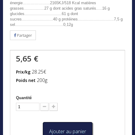
énergie…………………2165KJ/518 Kcal matières
grasses.................27 g dont acides gras saturés.....16 g
glucides...............................61 g dont
sucres..........................40 g protéines..............................7,5 g
sel........................................0,12g
Partager
5,65 €
28.25€
Prix/kg
200g
Poids net
Quantité
Ajouter au panier