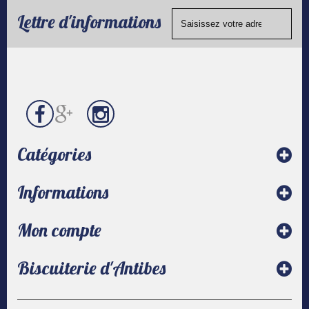
Visa, ...) et
de
chèque.
Lettre d'informations
contact
Catégories
Informations
Mon compte
Biscuiterie d'Antibes